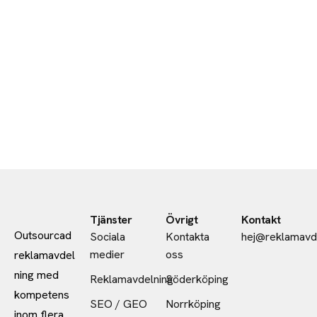
Tjänster
Övrigt
Kontakt
Outsourcad
Sociala
Kontakta
hej@reklamavd
medier
oss
reklamavdel
ning med
Reklamavdelning
Söderköping
kompetens
SEO / GEO
Norrköping
inom flera